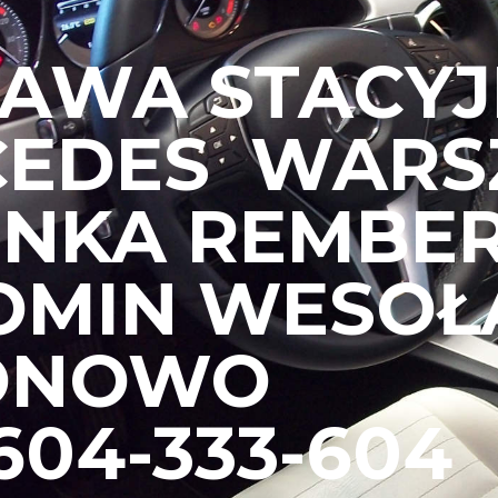
AWA STACYJE
CEDES
WARS
ONKA REMBE
MIN WESOŁ
ONOWO
604-333-604