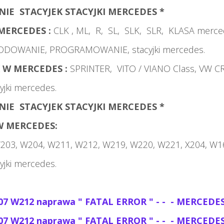
E STACYJEK STACYJKI MERCEDES *
 MERCEDES :
CLK , ML, R, SL, SLK, SLR, KLASA merce
ODOWANIE, PROGRAMOWANIE,
stacyjki mercedes.
 W MERCEDES :
SPRINTER, VITO / VIANO Class, VW C
yjki mercedes.
E STACYJEK STACYJKI MERCEDES *
W MERCEDES:
3, W204, W211, W212, W219, W220, W221, X204, W1
yjki mercedes.
7 W212 naprawa " FATAL ERROR " - -
- MERCEDES
7 W212 naprawa " FATAL ERROR " - -
- MERCEDES