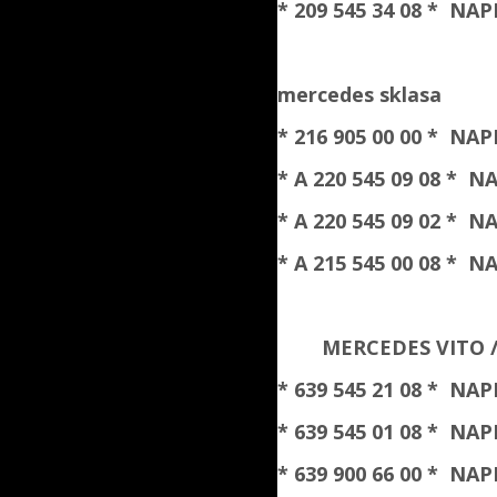
* 209 545 34 08 * 
mercedes sklasa
* 216 905 00 00 * 
* A 220 545 09 08 *
* A 220 545 09 02 *
* A 215 545 00 08 *
MERCEDES VITO / 
* 639 545 21 08 * 
* 639 545 01 08 * 
* 639 900 66 00 * 