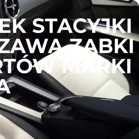
K STACYJKI
ZAWA ZĄBKI
RTÓW MARKI
A