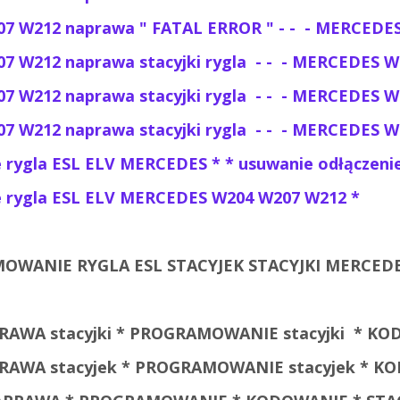
7 W212 naprawa " FATAL ERROR " - -
- MERCEDES
 W212 naprawa stacyjki rygla - -
- MERCEDES W
07 W212
naprawa stacyjki rygla
- -
- MERCEDES W
07 W212
naprawa stacyjki rygla
- -
- MERCEDES W
e rygla ESL ELV MERCEDES *
* usuwanie odłączeni
e rygla ESL ELV
MERCEDES W204 W207 W212 *
WANIE RYGLA ESL STACYJEK STACYJKI MERCEDE
APRAWA stacyjki * PROGRAMOWANIE stacyjki * KO
APRAWA stacyjek * PROGRAMOWANIE stacyjek * KO