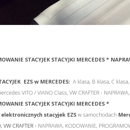
WANIE STACYJEK STACYJKI MERCEDES * NAPRAWA
TACYJEK EZS w MERCEDES:
A klasa, B klasa, C klasa,
ercedes VITO / VIANO Class, VW CRAFTER - NAPRAWA
OWANIE STACYJEK STACYJKI MERCEDES *
elektronicznych stacyjek EZS
w samochodach
Mer
O, VW CRAFTER -
NAPRAWA, KODOWANIE, PROGRAMO