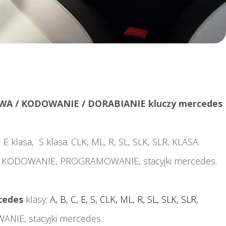
 / KODOWANIE / DORABIANIE kluczy mercedes
 E klasa, S klasa. CLK, ML, R, SL, SLK, SLR, KLASA.
, KODOWANIE, PROGRAMOWANIE, stacyjki mercedes.
cedes
klasy:
A, B, C, E, S, CLK, ML, R, SL, SLK, SLR,
WANIE,
stacyjki mercedes.