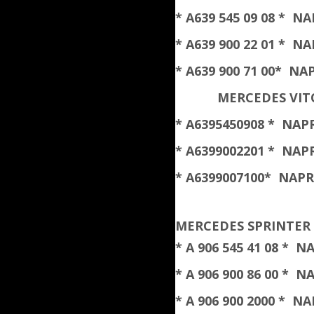
* A
639 545 09 08
* NAP
* A639 900 22 01 *
* A
639 900 71 00
* NAP
MERCEDES VITO
* A
6395450908
* NAPR
* A6399002201 * NA
* A
6399007100
* NAPR
MERCEDES SPRINTER 
* A 906 545 41 08 *
* A 906 900 86 00 *
* A 906 900 2000 *