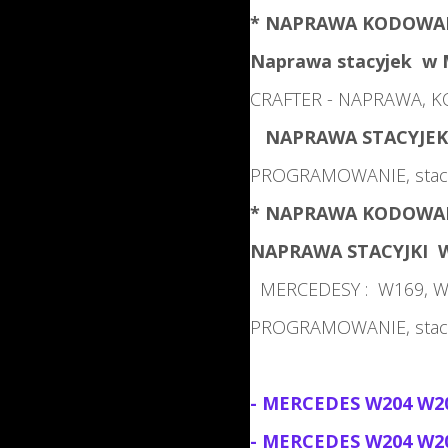
* NAPRAWA KODOWANI
Naprawa stacyjek w
CRAFTER -
NAPRAWA, K
NAPRAWA STACYJEK
PROGRAMOWANIE,
stac
* NAPRAWA KODOWANI
NAPRAWA STACYJKI 
MERCEDESY : W169, W20
PROGRAMOWANIE,
stac
- MERCEDES W204 W20
- MERCEDES W204 W20