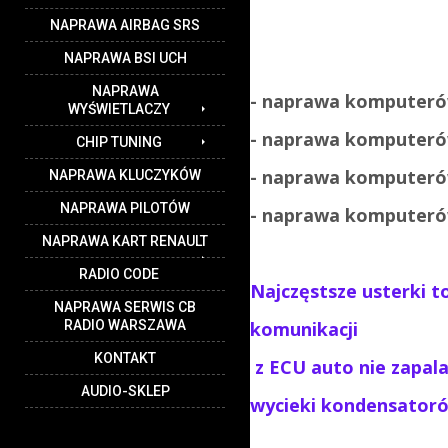
NAPRAWA AIRBAG SRS
NAPRAWA BSI UCH
NAPRAWA
- naprawa komputeró
WYŚWIETLACZY
- naprawa komputer
CHIP TUNING
- naprawa komputer
NAPRAWA KLUCZYKÓW
NAPRAWA PILOTÓW
- naprawa komputer
NAPRAWA KART RENAULT
RADIO CODE
Najczęstsze usterki 
NAPRAWA SERWIS CB
RADIO WARSZAWA
komunikacji
KONTAKT
z ECU
auto nie zapal
AUDIO-SKLEP
wycieki kondensatoró