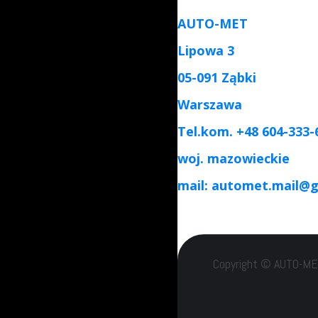
AUTO-MET
Lipowa 3
05-091 Ząbki
Warszawa
Tel.kom. +48 604-333-
woj. mazowieckie
mail: automet.mail@
Copyright © AUTO-MET 