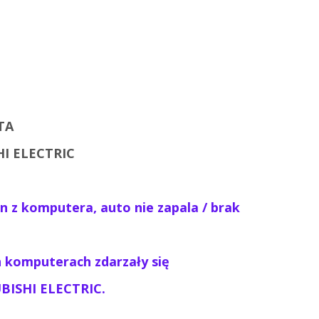
TA
I ELECTRIC
on z komputera,
auto nie zapala / brak
h komputerach zdarzały się
UBISHI ELECTRIC.