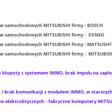
w samochodowych MITSUBISHI firmy : BOSCH
ów samochodowych
MITSUBISHI
firmy :
DENSO
ów samochodowych
MITSUBISHI
firmy :
MATSUSHI
ów samochodowych
MITSUBISHI
firmy :
MITSUBISH
to kłopoty z systemem IMMO, brak impulu na zapł
a / brak komunikacji z modułem IMMO, w starszyc
w elektrolitycznych - fabryczne komputery MITS