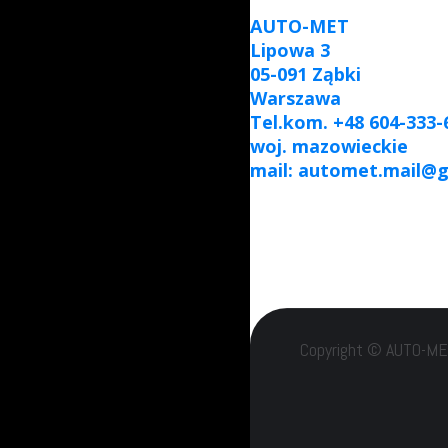
AUTO-MET
Lipowa 3
05-091 Ząbki
Warszawa
Tel.kom. +48 604-333-
woj. mazowieckie
mail: automet.mail@
Copyright © AUTO-MET 