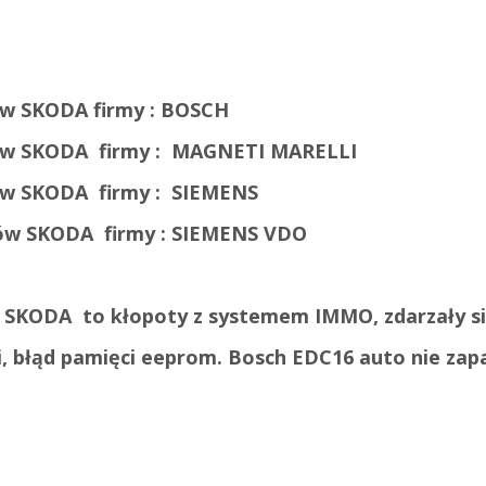
ów SKODA
firmy : BOSCH
ów
SKODA
firmy :
MAGNETI MARELLI
ów
SKODA
firmy :
SIEMENS
rów
SKODA
firmy :
SIEMENS VDO
i
SKODA
to kłopoty z systemem IMMO, zdarzały si
, błąd pamięci eeprom. Bosch EDC16 auto nie zapa