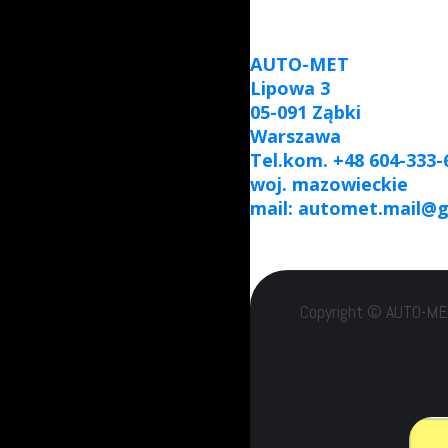
AUTO-MET
Lipowa 3
05-091 Ząbki
Warszawa
Tel.kom. +48 604-333-
woj. mazowieckie
mail: automet.mail@
Copyright © AUTO-MET 