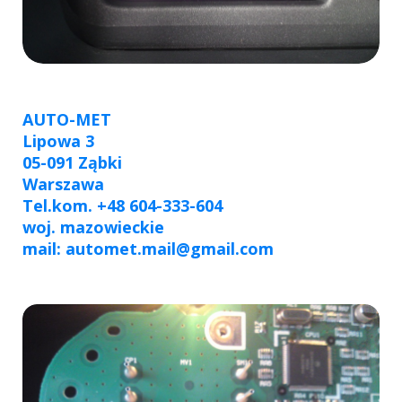
AUTO-MET
Lipowa 3
05-091 Ząbki
Warszawa
Tel.kom. +48 604-333-604
woj. mazowieckie
mail: automet.mail@gmail.com