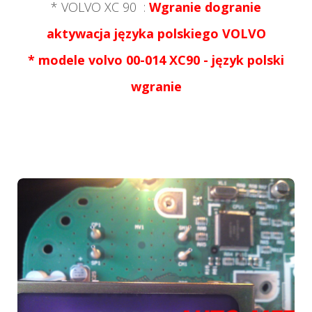
* VOLVO XC 90
:
Wgranie dogranie
aktywacja języka polskiego
VOLVO
*
modele volvo 00-014 XC90 - język polski
wgranie