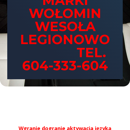
MARKI
WOŁOMIN
WESOŁA
LEGIONOWO
TEL.
604-333-604
Wgranie dogranie aktywacja języka