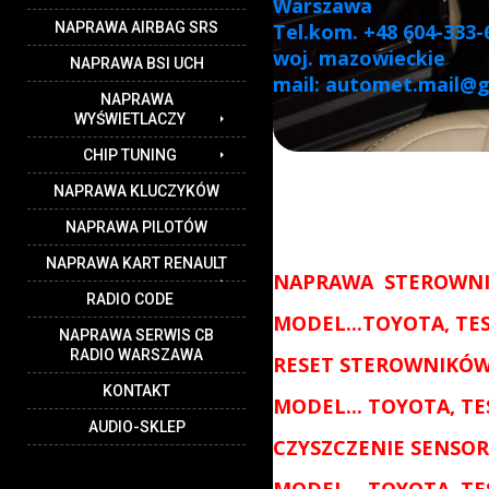
Warszawa
NAPRAWA AIRBAG SRS
Tel.kom. +48 604-333-
woj. mazowieckie
NAPRAWA BSI UCH
mail: automet.mail@
NAPRAWA
WYŚWIETLACZY
CHIP TUNING
NAPRAWA KLUCZYKÓW
NAPRAWA PILOTÓW
NAPRAWA KART RENAULT
NAPRAWA STEROWNIK
RADIO CODE
MODEL...
TOYOTA, TE
NAPRAWA SERWIS CB
RADIO WARSZAWA
RESET
STEROWNIKÓW 
KONTAKT
MODEL...
TOYOTA, TE
AUDIO-SKLEP
CZYSZCZENIE SENS