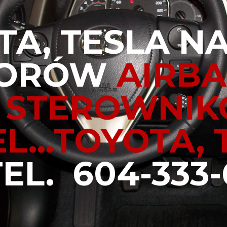
TA, TESLA 
SORÓW
AIRBA
A STEROWNI
...
TOYOTA, 
 604-333-