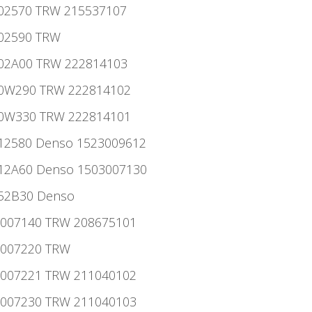
002570 TRW 215537107
002590 TRW
7002A00 TRW 222814103
700W290 TRW 222814102
700W330 TRW 222814101
7012580 Denso 1523009612
7012A60 Denso 1503007130
052B30 Denso
17007140 TRW 208675101
17007220 TRW
17007221 TRW 211040102
17007230 TRW 211040103