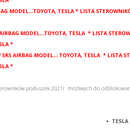
SLA
*
BAG MODEL...
TOYOTA, TESLA
* LISTA STEROWNIK
 AIRBAG MODEL...
TOYOTA, TESLA
* LISTA STERO
SLA
*
W
SRS AIRBAG MODEL...
TOYOTA, TESLA
* LISTA S
SLA *
sterowników poduszek 2021r możliwych do odblokowa
TESLA