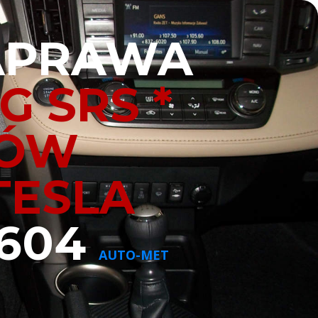
NAPRAWA
G SRS *
KÓW
TESLA
604
AUTO-MET