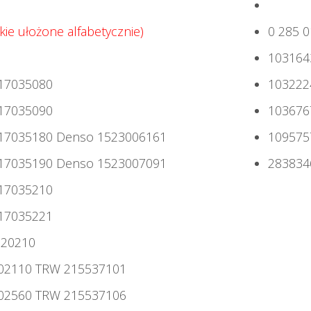
kie ułożone alfabetycznie)
0 285
10316
917035080
10322
917035090
10367
917035180 Denso 1523006161
10957
917035190 Denso 1523007091
2838
917035210
917035221
020210
002110 TRW 215537101
002560 TRW 215537106