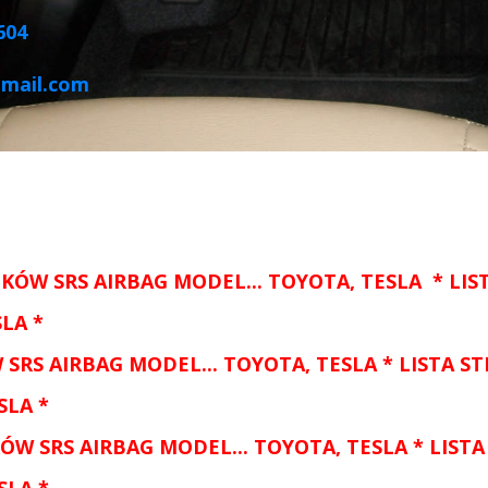
604
gmail.com
ÓW SRS AIRBAG MODEL... TOYOTA, TESLA * LI
SLA
*
SRS AIRBAG MODEL...
TOYOTA, TESLA
* LISTA 
SLA
*
ORÓW
SRS AIRBAG MODEL...
TOYOTA, TESLA
* LIST